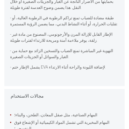
بحمايتها من الأضرار الناتجة عن الغبار والجزيئات الصغيرة أو خلال
النقل. هذا يضمن وضوح العدسة لفترة طويلة.
- طبقة مضادة للضباب تمنع تراكم الرطوبة في الرطوبة العالية، أو
تقلبات الحرارة، أو أثناء النشاط البدني، مما يضمن الرؤية المستمرة.
- الإطار القابل للإزالة المرن والأرجونومي، المصنوع من مادة غير
زلقة، يوفر ملاءمة آمنة ومريحة للارتداء لفترات طويلة.
- التهوية غير المباشرة تمنع الضباب والتسخين الزائد مع حماية من
الغبار والسوائل أو الجزيئات الصغيرة.
- يشمل الإطار ختم EVA لإضافة الليونة والراحة أثناء الارتداء.
مجالات الاستخدام
المهام الصناعية، مثل صقل المعادن، الطحن، والبناء؛
المهام المخبرية التي تشمل المواد الكيميائية أو الإشعاع فوق
البنفسجي؛