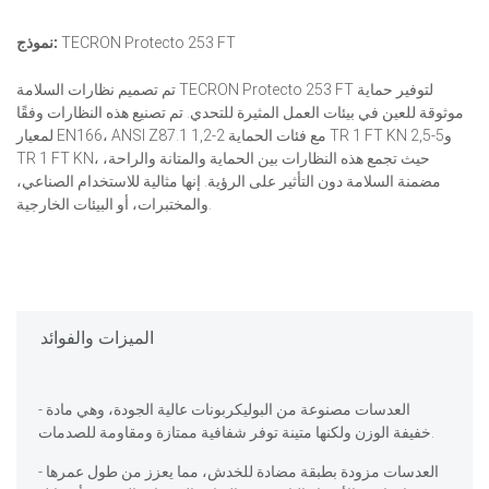
TECRON Protecto 253 FT
نموذج:
تم تصميم نظارات السلامة TECRON Protecto 253 FT لتوفير حماية
موثوقة للعين في بيئات العمل المثيرة للتحدي. تم تصنيع هذه النظارات وفقًا
لمعيار EN166، ANSI Z87.1 مع فئات الحماية 2-1,2 TR 1 FT KN و5-2,5
TR 1 FT KN، حيث تجمع هذه النظارات بين الحماية والمتانة والراحة،
مضمنة السلامة دون التأثير على الرؤية. إنها مثالية للاستخدام الصناعي،
والمختبرات، أو البيئات الخارجية.
الميزات والفوائد
- العدسات مصنوعة من البوليكربونات عالية الجودة، وهي مادة
خفيفة الوزن ولكنها متينة توفر شفافية ممتازة ومقاومة للصدمات.
- العدسات مزودة بطبقة مضادة للخدش، مما يعزز من طول عمرها