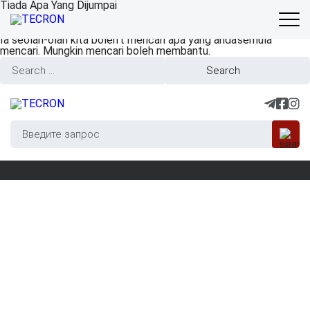
Tiada Apa Yang Dijumpai
Ia seolah-olah kita boleh’t mencari apa yang anda’semula
mencari. Mungkin mencari boleh membantu.
Search
for: